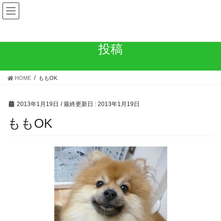
コ
ナ
Save the Dog
ン
ビ
テ
ゲ
ン
ー
ツ
シ
投稿
に
ョ
移
ン
動
に
HOME
ももOK
移
動
2013年1月19日
/ 最終更新日 :
2013年1月19日
ももOK